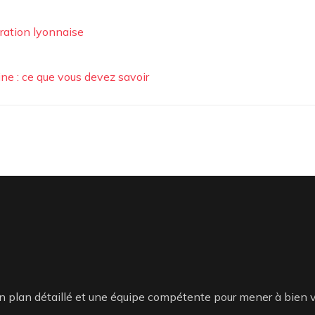
ation lyonnaise
ne : ce que vous devez savoir
n plan détaillé et une équipe compétente pour mener à bien vo