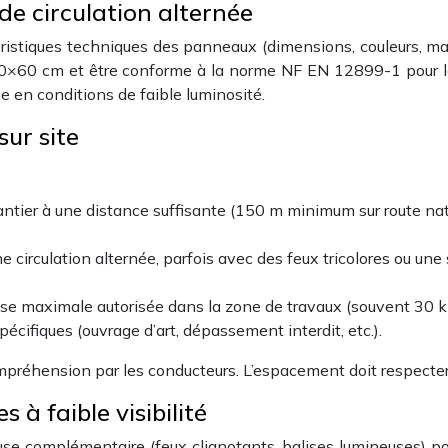
e circulation alternée
stiques techniques des panneaux (dimensions, couleurs, maté
0×60 cm et être conforme à la norme NF EN 12899-1 pour les
e en conditions de faible luminosité.
sur site
tier à une distance suffisante (150 m minimum sur route natio
e circulation alternée, parfois avec des feux tricolores ou une
esse maximale autorisée dans la zone de travaux (souvent 30 
écifiques (ouvrage d’art, dépassement interdit, etc.).
réhension par les conducteurs. L’espacement doit respecter
 à faible visibilité
se complémentaire (feux clignotants, balises lumineuses) pour 