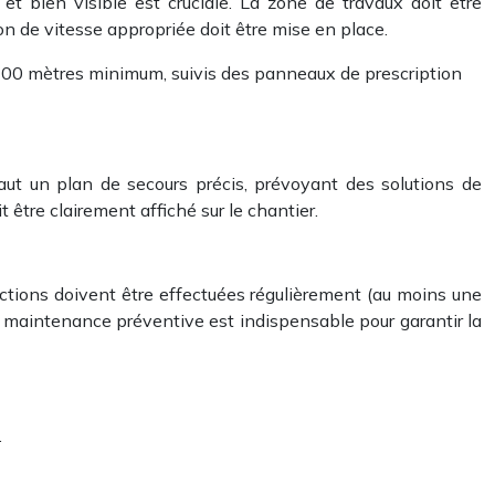
 et bien visible est cruciale. La zone de travaux doit être
on de vitesse appropriée doit être mise en place.
100 mètres minimum, suivis des panneaux de prescription
 faut un plan de secours précis, prévoyant des solutions de
être clairement affiché sur le chantier.
ections doivent être effectuées régulièrement (au moins une
 maintenance préventive est indispensable pour garantir la
.